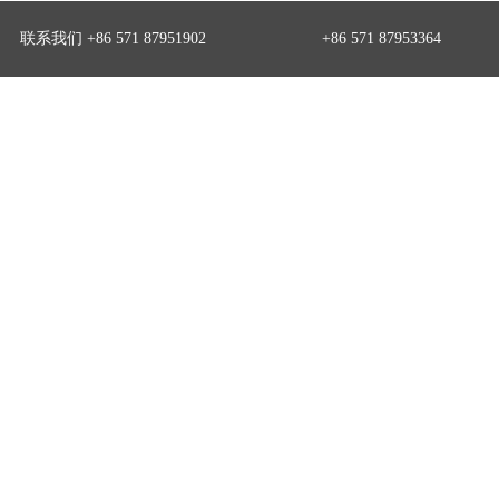
联系我们 +86 571 87951902
+86 571 87953364