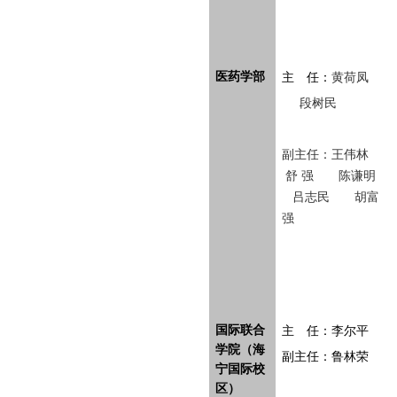
医药学部
主 任：
黄荷凤
段树民
副主任：王伟林
舒 强 陈谦明
吕志民 胡富
强
国际联合
主 任：李尔平
学院（海
副主任：鲁林荣
宁国际校
区）