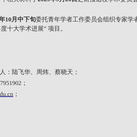
年
10
月中下旬
委托青年学者工作委员会组织专家学
年度十大学术进展” 项目。
人：陆飞华、周炜、蔡晓天；
87951902
；
du.cn
；