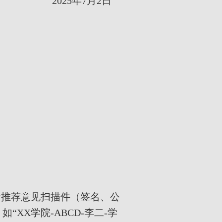
2025
年7月2日
含推荐意见扫描件（签名、公
如“
XX
学院
-ABCD-
李二
-
学