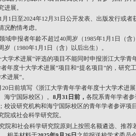
究进展。
1
月
1
日至
2024
年
12
月
31
日公开发表、出版发行或者
情况酌情考虑。
领域申报者年龄不超过
40
周岁（
1985
年
1
月
1
日（含
周岁（
1980
年
1
月
1
日（含）以后出生）。
十大学术进展”评选的项目不能同时申报浙江大学青
学者年度十大学术进展
”
项目和
“
提名项目
”
的，研究
学术进展
”
。
月
20
日前填写《浙江大学青年学者年度十大学术进展
、海宁国际校区）。
8
月
31
日前，
各院系青年学者参
；校设研究机构和海宁国际校区的青年学者参评项
究院或社会科学研究院。
究院和社会科学研究院原则上按照名额遴选、推荐
目，相关材料于
2025
年
9
月
26
日
之前报送校学术委员