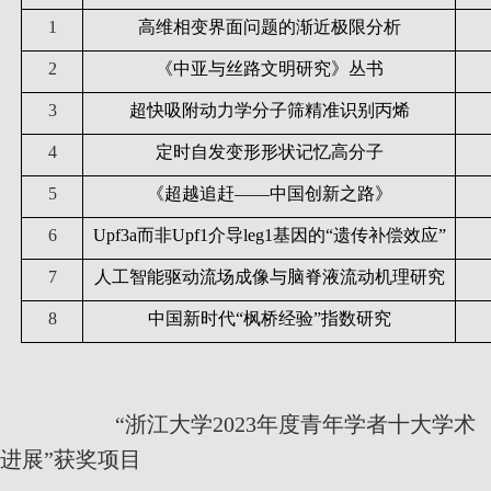
1
高维相变界面问题的渐近极限分析
2
《中亚与丝路文明研究》丛书
3
超快吸附动力学分子筛精准识别丙烯
4
定时自发变形形状记忆高分子
5
《超越追赶——中国创新之路》
6
Upf3a
而非
Upf1
介导
leg1
基因的“遗传补偿效应”
7
人工智能驱动流场成像与脑脊液流动机理研究
8
中国新时代“枫桥经验”指数研究
“浙江大学
2023
年度青年学者十大学术
进展”获奖项目