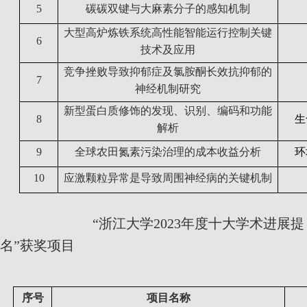
5
碳碳双键与大麻素分子的感知机制
大型高炉炼铁系统高性能智能运行控制关键
6
技术及应用
竞争挫败导致抑郁症及氯胺酮长效抗抑郁的
7
神经机制研究
新型蛋白质修饰的发现、识别、编码和功能
8
生
解析
9
全球农田氮素污染治理的成本收益分析
环
10
应激颗粒异常是导致周围神经病的关键机制
“浙江大学
2023
年度十大学术进展提
名”获奖项目
序号
项目名称