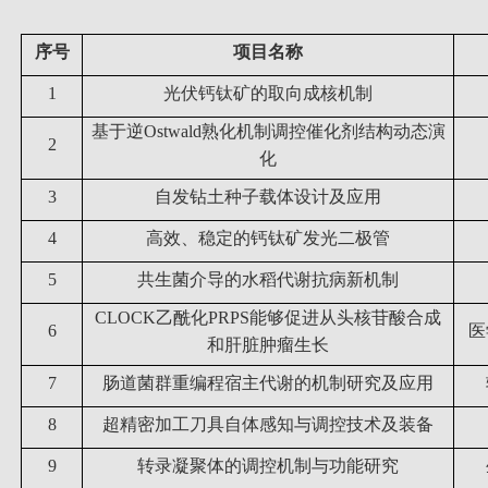
序号
项目名称
1
光伏钙钛矿的取向成核机制
基于逆
Ostwald
熟化机制调控催化剂结构动态演
2
化
3
自发钻土种子载体设计及应用
4
高效、稳定的钙钛矿发光二极管
5
共生菌介导的水稻代谢抗病新机制
CLOCK
乙酰化
PRPS
能够促进从头核苷酸合成
6
医
和肝脏肿瘤生长
7
肠道菌群重编程宿主代谢的机制研究及应用
8
超精密加工刀具自体感知与调控技术及装备
9
转录凝聚体的调控机制与功能研究