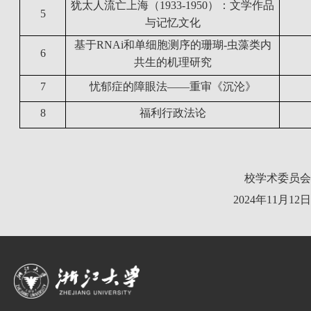
犹太人流亡上海（
1933-1950
）：文学作品
5
与记忆文化
基于
RNAi
和单细胞测序的珊瑚
-
虫藻类内
6
共生的机理研究
7
忧郁症的障眼法——重审《沉沦》
8
福利行政法论
校学术委员会
2024
年
11
月
12
日