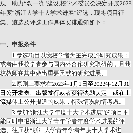
观，助力“双一流”建设
,
校学术委员会决定开展
2023
年度
“
浙江大学十大学术进展
”
评选，现将项目征
集、遴选及评选工作具体安排通知如下：
一、申报条件
1.
参选项目以我校学者为主完成的研究成果；
或者由我校学者参与国内外合作研究取得的，且我
校教师在其中做出重要贡献的研究进展。
2.
原则上要求在
2023
年
1
月
1
日至
2023
年
12
月
31
日公开发表、出版发行或者获得奖励认定，或在主
流媒体
上公开报道的成果，特殊情况酌情考虑。
3.
参加“浙江大学年度十大学术进展”的项目不
能同时申报浙江大学青年学者年度学术进展的评
选。往届获
“
浙江大学青年学者年度十大学术进