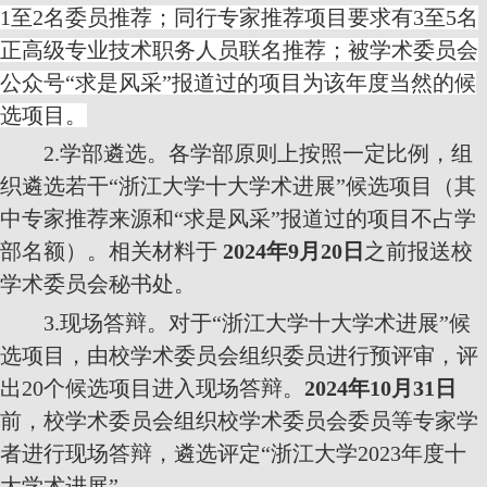
1
至
2
名委员推荐；同行专家推荐项目要求有
3
至
5
名
正高级专业技术职务人员联名推荐；被学术委员会
公众号“求是风采”报道过的项目为该年度当然的候
选项目。
2.
学部遴选。各学部原则上按照一定比例，组
织遴选若干“浙江大学十大学术进展”候选项目（其
中专家推荐来源和“求是风采”报道过的项目不占学
部名额）。相关材料于
2024
年
9
月
20
日
之前报送校
学术委员会秘书处。
3.
现场答辩。对于“浙江大学十大学术进展”候
选项目，由校学术委员会组织委员进行预评审，评
出
20
个候选项目进入现场答辩。
2024
年
10
月
31
日
前，校学术委员会组织校学术委员会委员等专家学
者进行现场答辩，遴选评定“浙江大学
2023
年度十
大学术进展”。